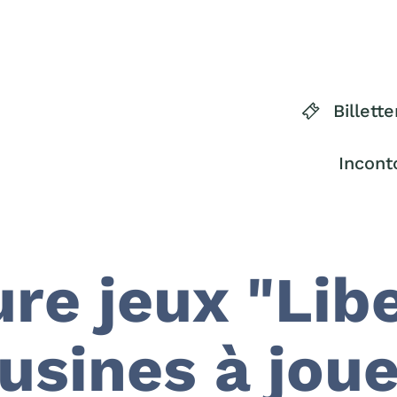
Billette
Incont
re jeux "Libe
usines à joue