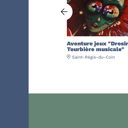
Aventure jeux "Drosir
Tourbière musicale"
Saint-Régis-du-Coin