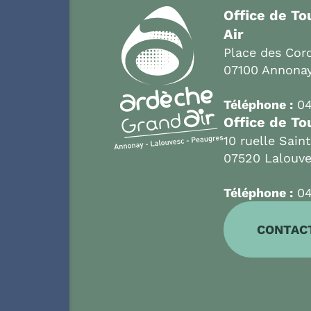
Office de T
Air
Place des Cord
07100 Annona
Téléphone :
04
Office de To
10 ruelle Sain
07520 Lalouv
Téléphone :
04
CONTAC