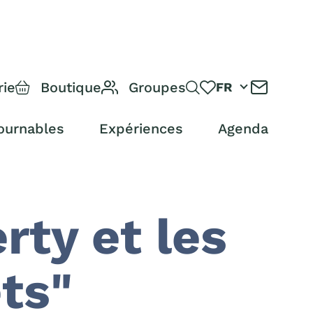
rie
Boutique
Groupes
FR
ournables
Expériences
Agenda
rty et les
ts"