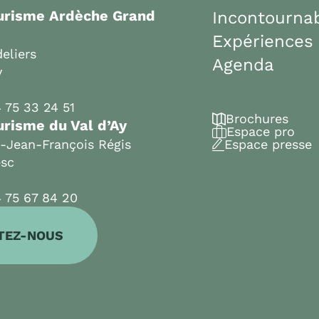
ourisme Ardèche Grand
Incontourna
Expériences
eliers
Agenda
y
 75 33 24 51
Brochures
urisme du Val d’Ay
Espace pro
t-Jean-François Régis
Espace presse
esc
 75 67 84 20
TEZ-NOUS