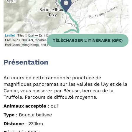
Leaflet
| Tiles © Esri — Esri, DeLorme, NAVTEQ, TomTom, Intermap, iPC, USGS,
FAO, NPS, NRCAN, GeoBase, Kadaster NL, Ordnance Survey, Esri Japan, METI,
TÉLÉCHARGER L'ITINÉRAIRE (GPX)
Esri China (Hong Kong), and the GIS User Community
Présentation
Au cours de cette randonnée ponctuée de
magnifiques panoramas sur les vallées de l'Ay et de la
Cance, vous passerez par Bécuse, berceau de la
Truffole. Parcours de diffculté moyenne.
Animaux acceptés
: oui
Type
: Boucle balisée
Distance
: 23.1km