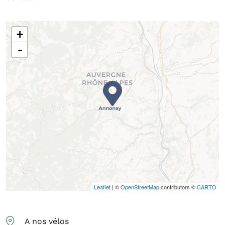
+
-
Leaflet
| ©
OpenStreetMap
contributors ©
CARTO
A nos vélos