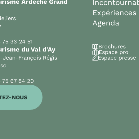
ourisme Ardèche Grand
Incontourna
Expériences
eliers
Agenda
y
 75 33 24 51
Brochures
urisme du Val d’Ay
Espace pro
t-Jean-François Régis
Espace presse
esc
 75 67 84 20
TEZ-NOUS