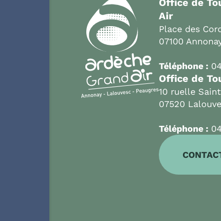
Office de T
Air
Place des Cord
07100 Annona
Téléphone :
04
Office de To
10 ruelle Sain
07520 Lalouv
Téléphone :
04
CONTAC