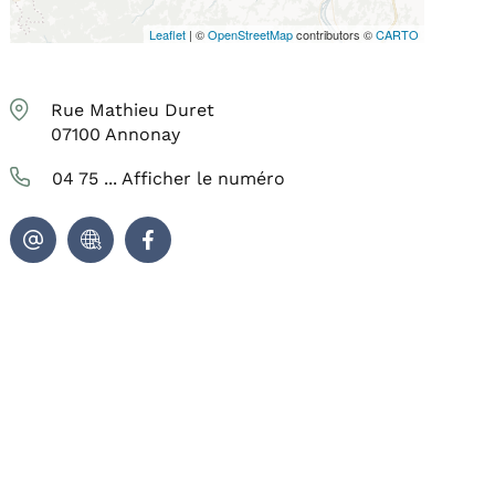
Leaflet
| ©
OpenStreetMap
contributors ©
CARTO
Rue Mathieu Duret
07100
Annonay
04 75 ...
Afficher le numéro