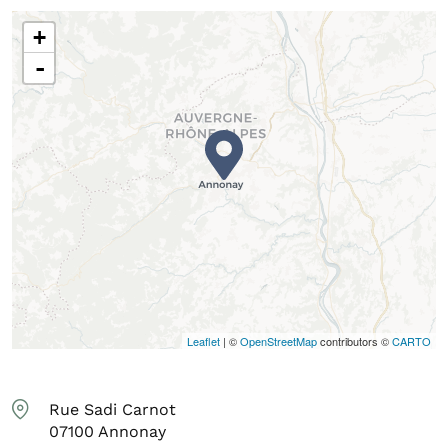
+
-
Leaflet
| ©
OpenStreetMap
contributors ©
CARTO
Rue Sadi Carnot
07100
Annonay