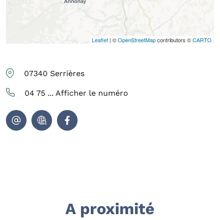
Leaflet
| ©
OpenStreetMap
contributors ©
CARTO
07340
Serrières
04 75 ...
Afficher le numéro
A proximité