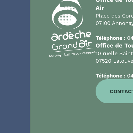
Air
Place des Cord
07100 Annona
Téléphone :
04
Office de To
10 ruelle Sain
07520 Lalouv
Téléphone :
04
CONTAC