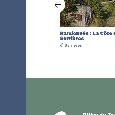
Randonnée : La Côte 
Serrières
Serrières
Office de T