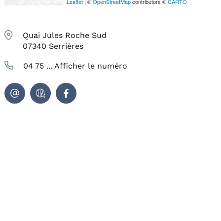
Leaflet
| ©
OpenStreetMap
contributors ©
CARTO
Quai Jules Roche Sud
07340
Serrières
04 75 ...
Afficher le numéro