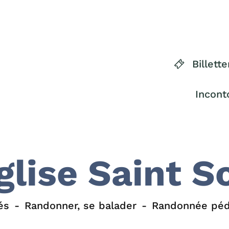
Billette
Incont
glise Saint S
és
Randonner, se balader
Randonnée péd