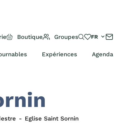
rie
Boutique
Groupes
FR
ournables
Expériences
Agenda
ornin
estre
Eglise Saint Sornin