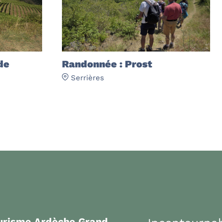
de
Randonnée : Prost
Serrières
ourisme Ardèche Grand