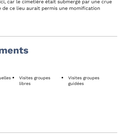
ici, car le cimetière était submergé par une crue
e de ce lieu aurait permis une momification
ements
uelles
Visites groupes
Visites groupes
libres
guidées