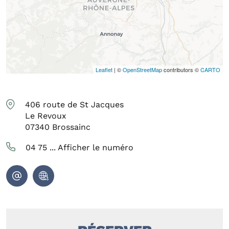
Leaflet
| ©
OpenStreetMap
contributors ©
CARTO
406 route de St Jacques
Le Revoux
07340
Brossainc
04 75 ...
Afficher le numéro