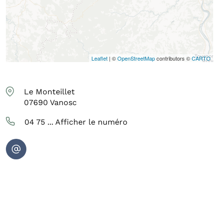
Leaflet
| ©
OpenStreetMap
contributors ©
CARTO
Le Monteillet
07690
Vanosc
04 75 ...
Afficher le numéro