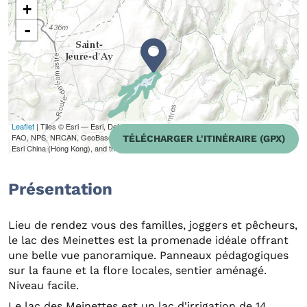
+
-
Leaflet
| Tiles © Esri — Esri, DeLorme, NAVTEQ, TomTom, Intermap, iPC, USGS,
FAO, NPS, NRCAN, GeoBase, Kadaster NL, Ordnance Survey, Esri Japan, METI,
TÉLÉCHARGER L'ITINÉRAIRE (GPX)
Esri China (Hong Kong), and the GIS User Community
Présentation
Lieu de rendez vous des familles, joggers et pêcheurs,
le lac des Meinettes est la promenade idéale offrant
une belle vue panoramique. Panneaux pédagogiques
sur la faune et la flore locales, sentier aménagé.
Niveau facile.
Le lac des Meinettes est un lac d'irrigation de 14