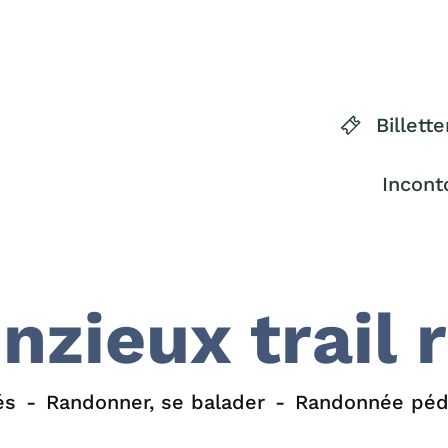
Billette
Incont
inzieux trail 
és
Randonner, se balader
Randonnée péd