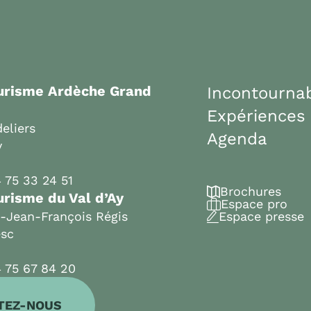
ourisme Ardèche Grand
Incontourna
Expériences
eliers
Agenda
y
 75 33 24 51
Brochures
urisme du Val d’Ay
Espace pro
t-Jean-François Régis
Espace presse
esc
 75 67 84 20
TEZ-NOUS