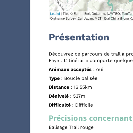
Leaflet
| Tiles © Esri — Esri, DeLorme, NAVTEQ, TomTo
Ordnance Survey, Esri Japan, METI, Esri China (Hong K
Présentation
Découvrez ce parcours de trail à pr
Fayet. L'itinéraire comporte quelqu
Animaux acceptés
: oui
Type
: Boucle balisée
Distance
: 16.55km
Dénivelé
: 537m
Difficulté
: Difficile
Précisions concernant 
Balisage Trail rouge