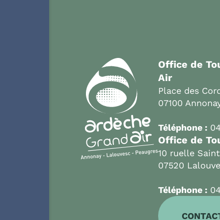
Office de T
Air
Place des Cord
07100 Annona
Téléphone :
04
Office de To
10 ruelle Sain
07520 Lalouv
Téléphone :
04
CONTAC