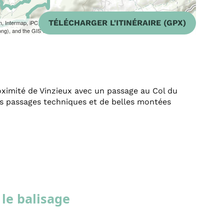
TÉLÉCHARGER L'ITINÉRAIRE (GPX)
m, Intermap, iPC, USGS, FAO, NPS, NRCAN, GeoBase, Kadaster NL,
ong), and the GIS User Community
oximité de Vinzieux avec un passage au Col du
es passages techniques et de belles montées
le balisage