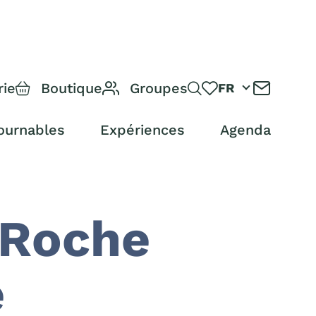
rie
Boutique
Groupes
FR
ournables
Expériences
Agenda
 Roche
e