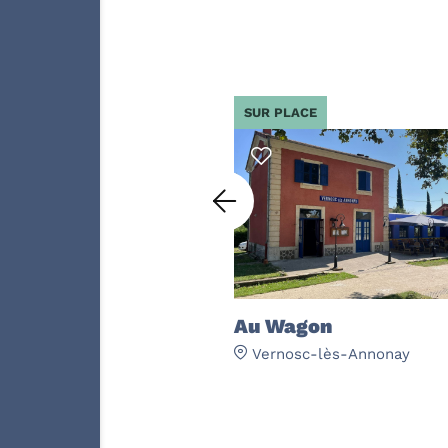
R LE PARCOURS DE...
SUR PLACE
oulin sur Cance
Au Wagon
s-Annonay
Vernosc-lès-Annonay