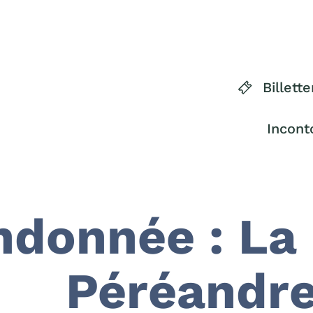
Billette
Incont
ndonnée : La
Péréandr