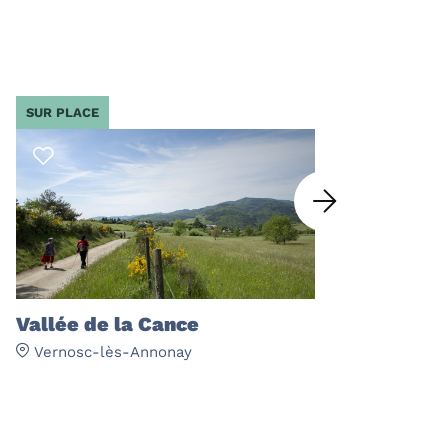
SUR PLACE
SE TROUVE S
Vallée de la Cance
Pont de 
Vernosc-lès-Annonay
Vernosc-l