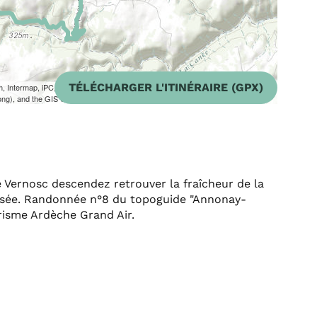
TÉLÉCHARGER L'ITINÉRAIRE (GPX)
m, Intermap, iPC, USGS, FAO, NPS, NRCAN, GeoBase, Kadaster NL,
ong), and the GIS User Community
de Vernosc descendez retrouver la fraîcheur de la
issée. Randonnée n°8 du topoguide "Annonay-
urisme Ardèche Grand Air.