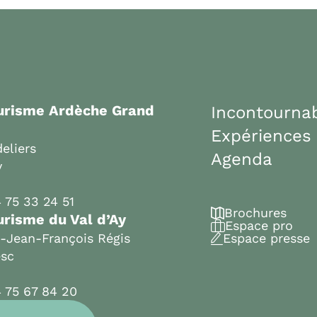
ourisme Ardèche Grand
Incontourna
Expériences
eliers
Agenda
y
 75 33 24 51
Brochures
urisme du Val d’Ay
Espace pro
t-Jean-François Régis
Espace presse
esc
 75 67 84 20