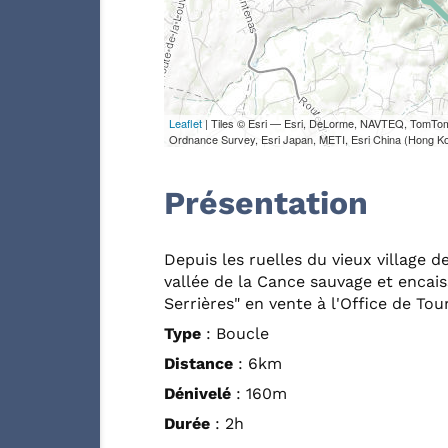
Leaflet
| Tiles © Esri — Esri, DeLorme, NAVTEQ, TomTo
Ordnance Survey, Esri Japan, METI, Esri China (Hong K
Présentation
Depuis les ruelles du vieux village 
vallée de la Cance sauvage et enca
Serrières" en vente à l'Office de To
Type
: Boucle
Distance
: 6km
Dénivelé
: 160m
Durée
: 2h