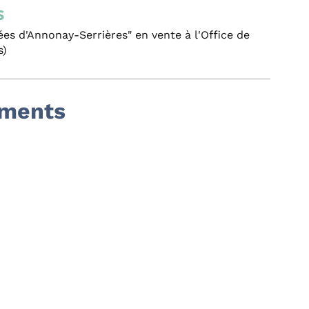
s
s d'Annonay-Serrières" en vente à l'Office de
s)
ements