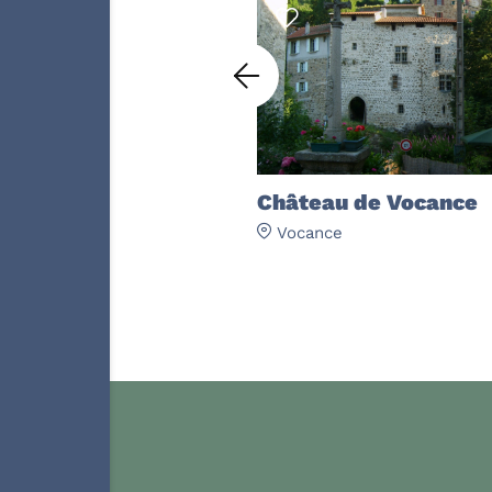
rdéchoises
Château de Vocance
Vocance