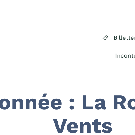
Billette
Incont
onnée : La R
Vents