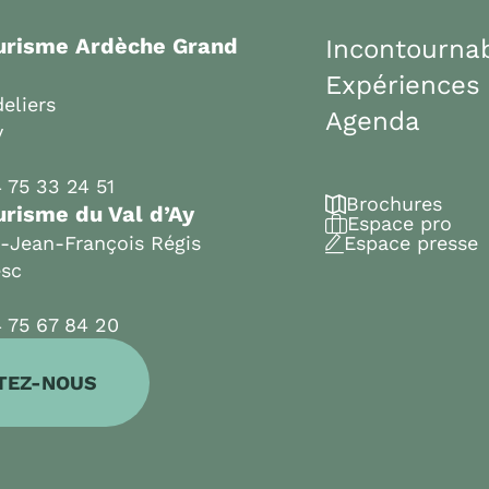
ourisme Ardèche Grand
Incontourna
Expériences
eliers
Agenda
y
 75 33 24 51
Brochures
urisme du Val d’Ay
Espace pro
t-Jean-François Régis
Espace presse
esc
 75 67 84 20
TEZ-NOUS