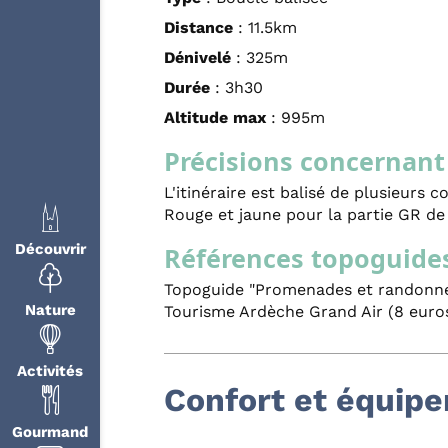
Distance
: 11.5km
Dénivelé
: 325m
Durée
: 3h30
Altitude max
: 995m
Précisions concernant 
L'itinéraire est balisé de plusieurs 
Rouge et jaune pour la partie GR de
Découvrir
Références topoguide
Topoguide "Promenades et randonnée
Nature
Tourisme Ardèche Grand Air (8 euro
Activités
Confort et équip
Gourmand