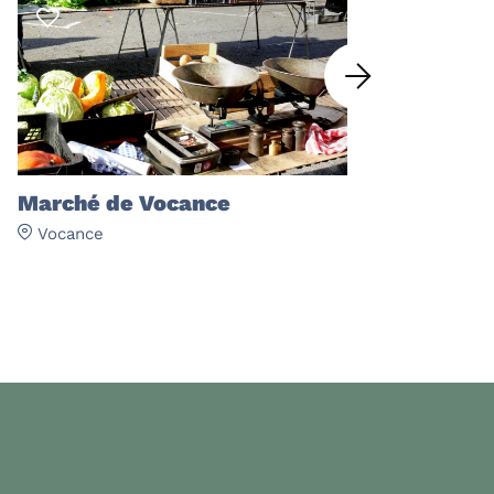
Marché de Vocance
Saveurs 
Vocance
Vocance