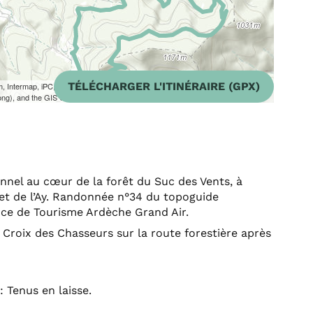
TÉLÉCHARGER L'ITINÉRAIRE (GPX)
m, Intermap, iPC, USGS, FAO, NPS, NRCAN, GeoBase, Kadaster NL,
ong), and the GIS User Community
nnel au cœur de la forêt du Suc des Vents, à
 et de l’Ay. Randonnée n°34 du topoguide
fice de Tourisme Ardèche Grand Air.
a Croix des Chasseurs sur la route forestière après
: Tenus en laisse.