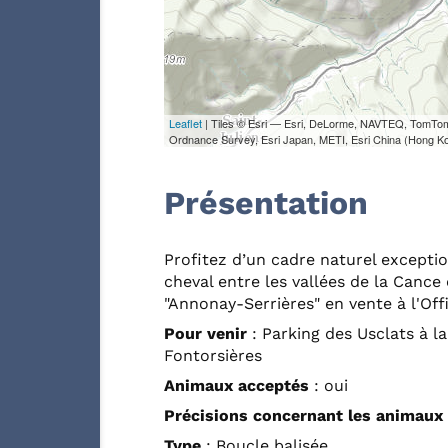
Leaflet
| Tiles © Esri — Esri, DeLorme, NAVTEQ, TomTo
Ordnance Survey, Esri Japan, METI, Esri China (Hong K
Présentation
Profitez d’un cadre naturel exceptio
cheval entre les vallées de la Cance
"Annonay-Serrières" en vente à l'Of
Pour venir
: Parking des Usclats à l
Fontorsières
Animaux acceptés
: oui
Précisions concernant les animaux
Type
: Boucle balisée