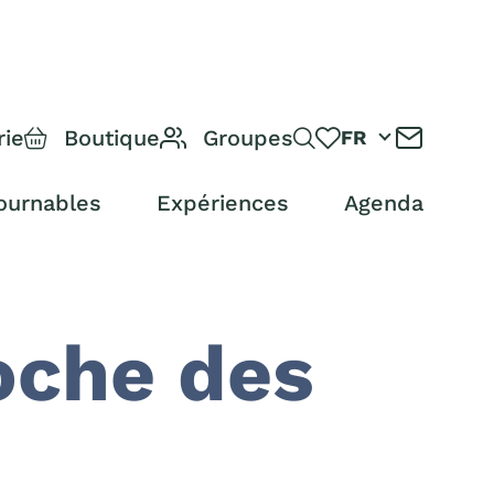
rie
Boutique
Groupes
FR
ournables
Expériences
Agenda
oche des