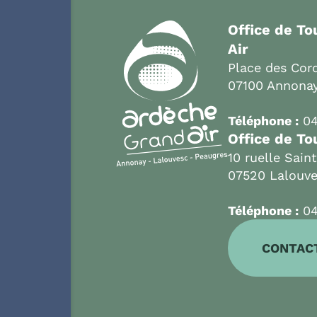
Office de T
Air
Place des Cord
07100 Annona
Téléphone :
04
Office de To
10 ruelle Sain
07520 Lalouv
Téléphone :
04
CONTAC