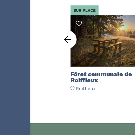
SUR PLACE
alade L’Auvergnat
Fôret communale de
Roiffieux
Roiffieux