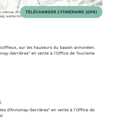
TÉLÉCHARGER L'ITINÉRAIRE (GPX)
m, Intermap, iPC, USGS, FAO, NPS, NRCAN, GeoBase, Kadaster NL,
ong), and the GIS User Community
Roiffieux, sur les hauteurs du bassin annonéen.
ay-Serrières" en vente à l'Office de Tourisme
s
s d'Annonay-Serrières" en vente à l'Office de
s)