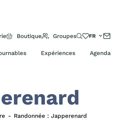
rie
Boutique
Groupes
FR
ournables
Expériences
Agenda
perenard
re
Randonnée : Japperenard