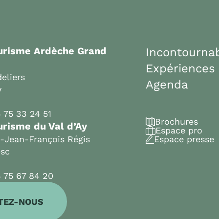
ourisme Ardèche Grand
Incontourna
Expériences
eliers
Agenda
y
 75 33 24 51
Brochures
urisme du Val d’Ay
Espace pro
t-Jean-François Régis
Espace presse
esc
 75 67 84 20
TEZ-NOUS