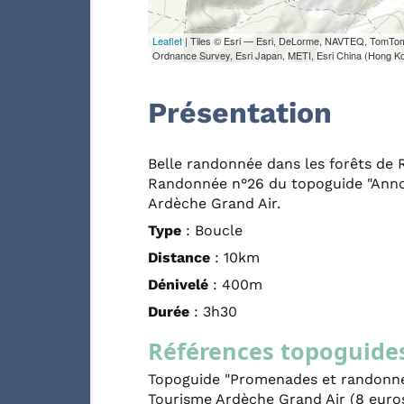
Leaflet
| Tiles © Esri — Esri, DeLorme, NAVTEQ, TomTo
Ordnance Survey, Esri Japan, METI, Esri China (Hong K
Présentation
Belle randonnée dans les forêts de 
Randonnée n°26 du topoguide "Annon
Ardèche Grand Air.
Type
: Boucle
Distance
: 10km
Dénivelé
: 400m
Durée
: 3h30
Références topoguide
Topoguide "Promenades et randonnée
Tourisme Ardèche Grand Air (8 euro