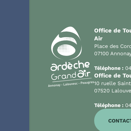
Office de T
Air
Place des Cord
07100 Annona
Téléphone :
04
Office de To
10 ruelle Sain
07520 Lalouv
Téléphone :
04
CONTAC