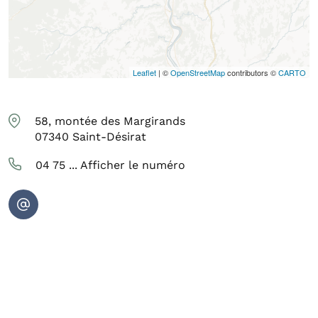
Leaflet
| ©
OpenStreetMap
contributors ©
CARTO
58, montée des Margirands
07340
Saint-Désirat
04 75 ...
Afficher le numéro