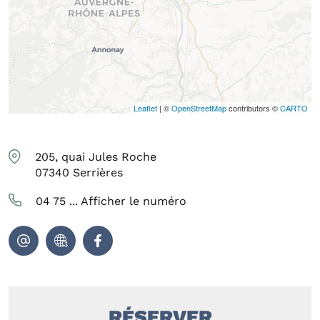
Leaflet
| ©
OpenStreetMap
contributors ©
CARTO
205, quai Jules Roche
07340
Serrières
04 75 ...
Afficher le numéro
RÉSERVER