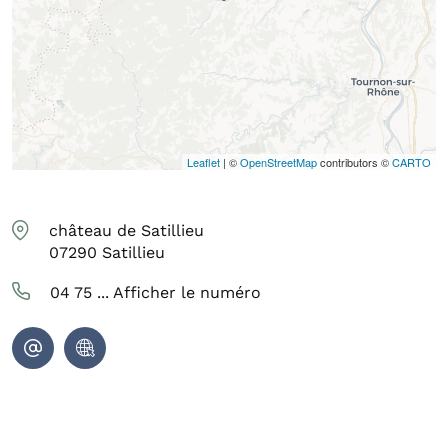
Leaflet
| ©
OpenStreetMap
contributors ©
CARTO
château de Satillieu
07290
Satillieu
04 75 ...
Afficher le numéro