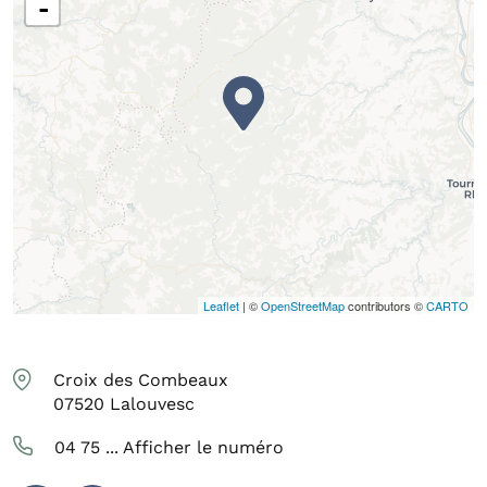
-
Leaflet
| ©
OpenStreetMap
contributors ©
CARTO
Croix des Combeaux
07520
Lalouvesc
04 75 ...
Afficher le numéro