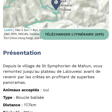
Leaflet
| Tiles © Esri — Esri, DeLorme, NAVTEQ, TomTom, Intermap, iPC, USGS,
FAO, NPS, NRCAN, GeoBase, Kadaster NL, Ordnance Survey, Esri Japan, METI,
TÉLÉCHARGER L'ITINÉRAIRE (GPX)
Esri China (Hong Kong), and the GIS User Community
Présentation
Depuis le village de St Symphorien de Mahun, vous
remontez jusqu'au plateau de Lalouvesc avant de
revenir par les crêtes en profitant de superbes
panoramas.
Animaux acceptés
: oui
Type
: Boucle balisée
Distance
: 17.7km