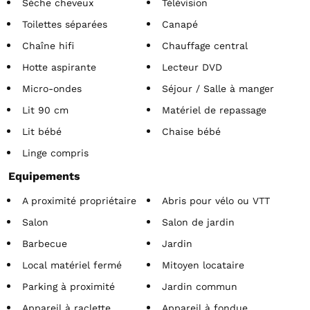
Sèche cheveux
Télévision
Toilettes séparées
Canapé
Chaîne hifi
Chauffage central
Hotte aspirante
Lecteur DVD
Micro-ondes
Séjour / Salle à manger
Lit 90 cm
Matériel de repassage
Lit bébé
Chaise bébé
Linge compris
Equipements
A proximité propriétaire
Abris pour vélo ou VTT
Salon
Salon de jardin
Barbecue
Jardin
Local matériel fermé
Mitoyen locataire
Parking à proximité
Jardin commun
Appareil à raclette
Appareil à fondue