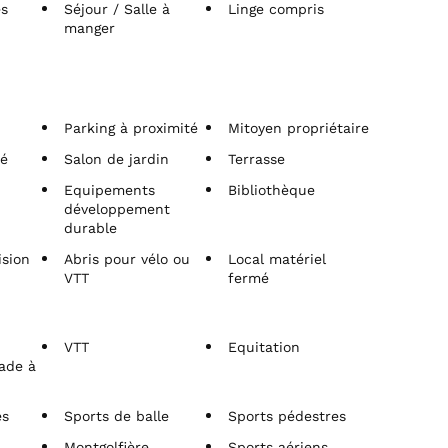
és
Séjour / Salle à
Linge compris
manger
Parking à proximité
Mitoyen propriétaire
té
Salon de jardin
Terrasse
Equipements
Bibliothèque
développement
durable
ision
Abris pour vélo ou
Local matériel
VTT
fermé
VTT
Equitation
lade à
es
Sports de balle
Sports pédestres
Montgolfière
Sports aériens