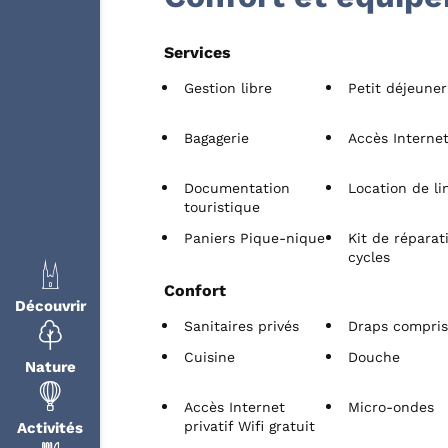
Services
Gestion libre
Petit déjeuner
Bagagerie
Accès Internet
Documentation
Location de li
touristique
Paniers Pique-nique
Kit de réparat
cycles
Confort
Découvrir
Sanitaires privés
Draps compri
Cuisine
Douche
Nature
Accès Internet
Micro-ondes
privatif Wifi gratuit
Activités