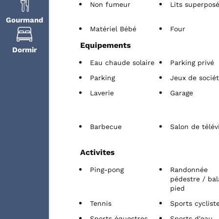
Non fumeur
Lits superpos
Gourmand
Matériel Bébé
Four
Equipements
Dormir
Eau chaude solaire
Parking privé
Parking
Jeux de socié
Laverie
Garage
Barbecue
Salon de télév
Activites
Ping-pong
Randonnée
pédestre / ba
pied
Tennis
Sports cyclist
Sports équestres
Sports d'eau