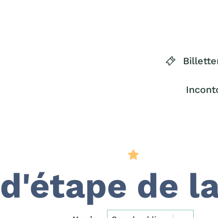
Billette
Incont
 d'étape de l