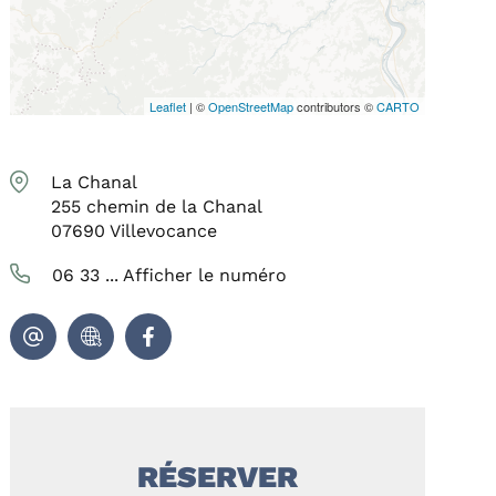
Leaflet
| ©
OpenStreetMap
contributors ©
CARTO
La Chanal
255 chemin de la Chanal
07690
Villevocance
06 33 ...
Afficher le numéro
RÉSERVER