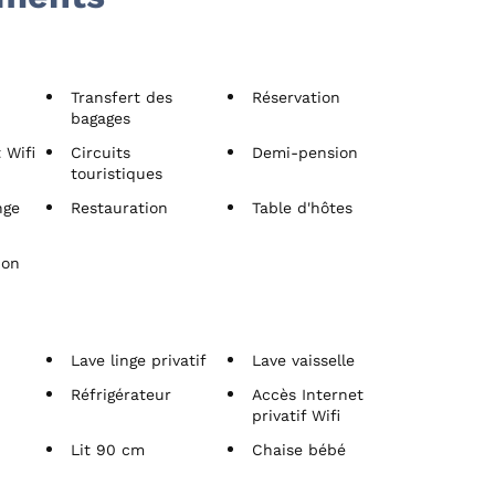
Transfert des
Réservation
bagages
 Wifi
Circuits
Demi-pension
touristiques
nge
Restauration
Table d'hôtes
ion
s
Lave linge privatif
Lave vaisselle
Réfrigérateur
Accès Internet
privatif Wifi
Lit 90 cm
Chaise bébé