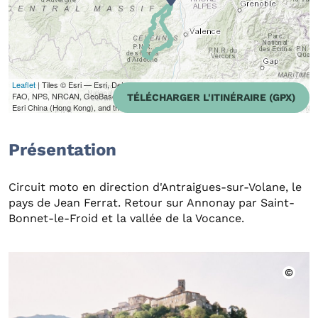
Leaflet
| Tiles © Esri — Esri, DeLorme, NAVTEQ, TomTom, Intermap, iPC, USGS,
FAO, NPS, NRCAN, GeoBase, Kadaster NL, Ordnance Survey, Esri Japan, METI,
TÉLÉCHARGER L'ITINÉRAIRE (GPX)
Esri China (Hong Kong), and the GIS User Community
Présentation
Circuit moto en direction d'Antraigues-sur-Volane, le
pays de Jean Ferrat. Retour sur Annonay par Saint-
Bonnet-le-Froid et la vallée de la Vocance.