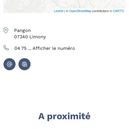
Leaflet
| ©
OpenStreetMap
contributors ©
CARTO
Pangon
07340
Limony
04 75 ...
Afficher le numéro
A proximité