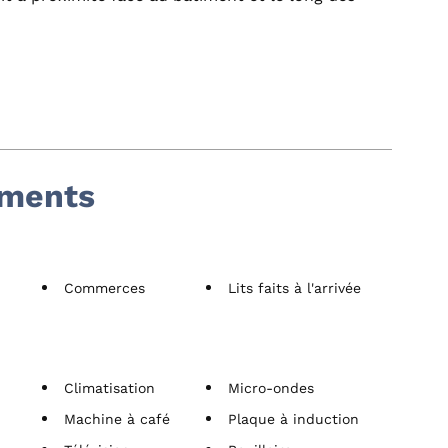
ements
Commerces
Lits faits à l'arrivée
Climatisation
Micro-ondes
Machine à café
Plaque à induction