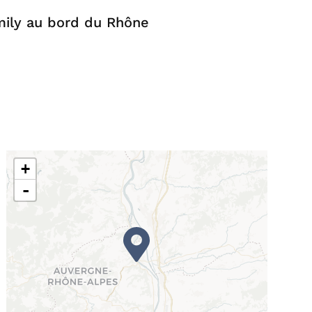
ily au bord du Rhône
+
-