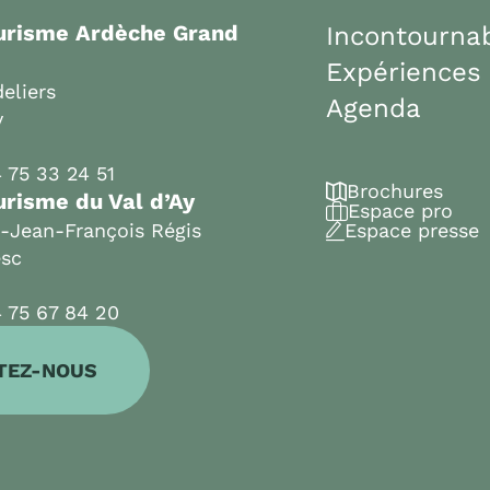
ourisme Ardèche Grand
Incontourna
Expériences
eliers
Agenda
y
 75 33 24 51
Brochures
urisme du Val d’Ay
Espace pro
t-Jean-François Régis
Espace presse
esc
 75 67 84 20
TEZ-NOUS