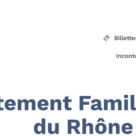
Billette
Incont
tement Famil
du Rhône