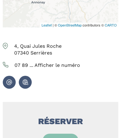
Leaflet
| ©
OpenStreetMap
contributors ©
CARTO
4, Quai Jules Roche
07340
Serrières
07 89 ...
Afficher le numéro
RÉSERVER