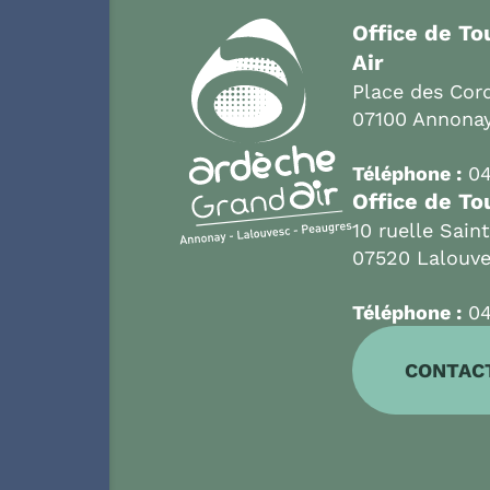
Office de T
Air
Place des Cord
07100 Annona
Téléphone :
04
Office de To
10 ruelle Sain
07520 Lalouv
Téléphone :
04
CONTAC