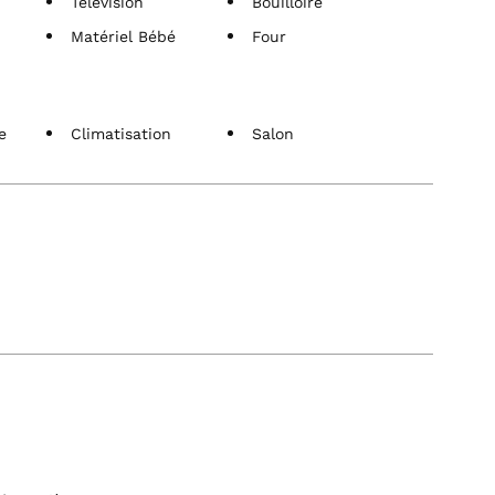
Télévision
Bouilloire
Matériel Bébé
Four
e
Climatisation
Salon