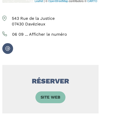
Leaflet
| ©
OpenStreetMap
contributors ©
CARTO
543 Rue de la Justice
07430
Davézieux
06 09 ...
Afficher le numéro
RÉSERVER
SITE WEB