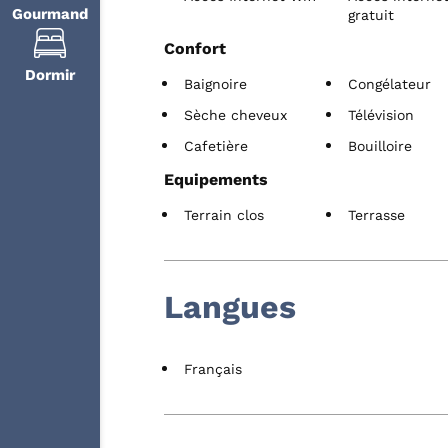
Gourmand
gratuit
Confort
Dormir
Baignoire
Congélateur
Sèche cheveux
Télévision
Cafetière
Bouilloire
Equipements
Terrain clos
Terrasse
Langues
Français