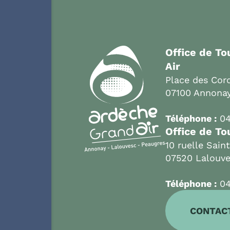
Office de T
Air
Place des Cord
07100 Annona
Téléphone :
04
Office de To
10 ruelle Sain
07520 Lalouv
Téléphone :
04
CONTAC