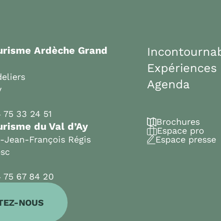
ourisme Ardèche Grand
Incontourna
Expériences
eliers
Agenda
y
 75 33 24 51
Brochures
urisme du Val d’Ay
Espace pro
t-Jean-François Régis
Espace presse
esc
 75 67 84 20
TEZ-NOUS