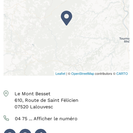
Leaflet
| ©
OpenStreetMap
contributors ©
CARTO
Le Mont Besset
610, Route de Saint Félicien
07520
Lalouvesc
04 75 ...
Afficher le numéro