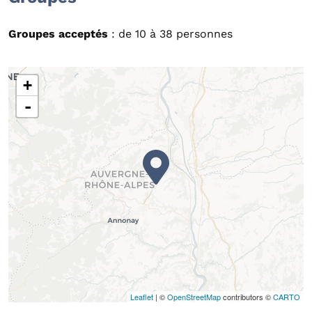
Groupes acceptés
: de 10 à 38 personnes
+
-
Leaflet
| ©
OpenStreetMap
contributors ©
CARTO