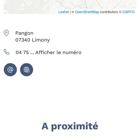
Leaflet
| ©
OpenStreetMap
contributors ©
CARTO
Pangon
07340
Limony
04 75 ...
Afficher le numéro
A proximité