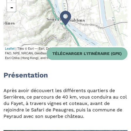
-
Leaflet
| Tiles © Esri — Esri, DeLorme, NAVTEQ, TomTom, Intermap, iPC, USGS,
FAO, NPS, NRCAN, GeoBase, Kadaster NL, Ordnance Survey, Esri Japan, METI,
TÉLÉCHARGER L'ITINÉRAIRE (GPX)
Esri China (Hong Kong), and the GIS User Community
Présentation
Après avoir découvert les différents quartiers de
Serrières, ce parcours de 40 km, vous conduira au col
du Fayet, à travers vignes et coteaux, avant de
rejoindre le Safari de Peaugres, puis la commune de
Peyraud avec son superbe château.