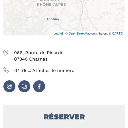
Leaflet
| ©
OpenStreetMap
contributors ©
CARTO
966, Route de Picardel
07340
Charnas
04 75 ...
Afficher le numéro
RÉSERVER