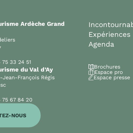
ourisme Ardèche Grand
Incontourna
Expériences
eliers
Agenda
y
 75 33 24 51
Brochures
urisme du Val d’Ay
Espace pro
t-Jean-François Régis
Espace presse
esc
 75 67 84 20
TEZ-NOUS