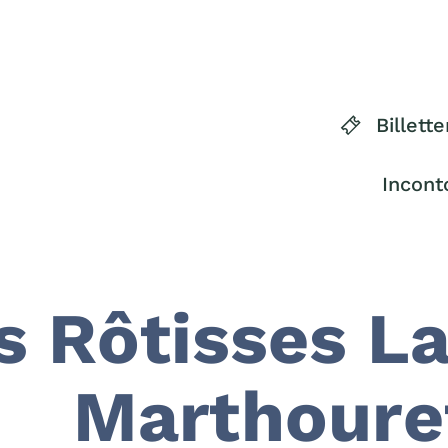
Billette
Incont
s Rôtisses L
Marthoure