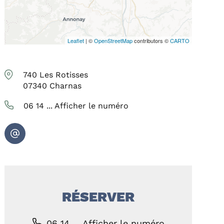
Leaflet
| ©
OpenStreetMap
contributors ©
CARTO
740 Les Rotisses
07340
Charnas
06 14 ...
Afficher le numéro
RÉSERVER
06 14 ...
Afficher le numéro