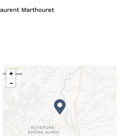
Laurent Marthouret
+
-