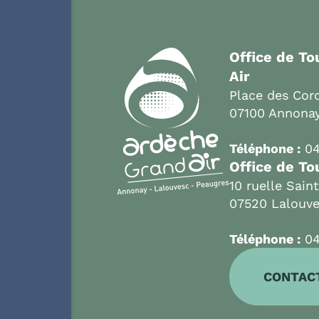
Office de T
Air
Place des Cord
07100 Annona
Téléphone :
04
Office de To
10 ruelle Sain
07520 Lalouv
Téléphone :
04
CONTAC