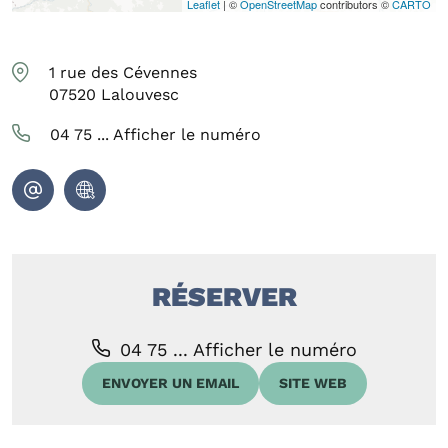
Leaflet
| ©
OpenStreetMap
contributors ©
CARTO
1 rue des Cévennes
07520
Lalouvesc
04 75 ...
Afficher le numéro
RÉSERVER
04 75 ...
Afficher le numéro
ENVOYER UN EMAIL
SITE WEB