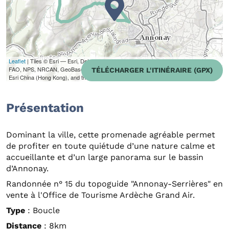
Leaflet
| Tiles © Esri — Esri, DeLorme, NAVTEQ, TomTom, Intermap, iPC, USGS,
FAO, NPS, NRCAN, GeoBase, Kadaster NL, Ordnance Survey, Esri Japan, METI,
TÉLÉCHARGER L'ITINÉRAIRE (GPX)
Esri China (Hong Kong), and the GIS User Community
Présentation
Dominant la ville, cette promenade agréable permet
de profiter en toute quiétude d’une nature calme et
accueillante et d’un large panorama sur le bassin
d’Annonay.
Randonnée n° 15 du topoguide "Annonay-Serrières" en
vente à l'Office de Tourisme Ardèche Grand Air.
Type
: Boucle
Distance
: 8km