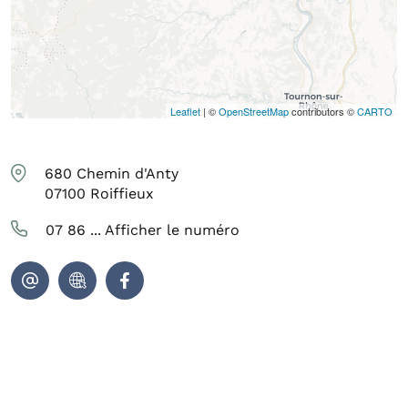
Leaflet
| ©
OpenStreetMap
contributors ©
CARTO
680 Chemin d'Anty
07100
Roiffieux
07 86 ...
Afficher le numéro