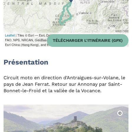
Leaflet
| Tiles © Esri — Esri, DeLorme, NAVTEQ, TomTom, Intermap, iPC, USGS,
FAO, NPS, NRCAN, GeoBase, Kadaster NL, Ordnance Survey, Esri Japan, METI,
TÉLÉCHARGER L'ITINÉRAIRE (GPX)
Esri China (Hong Kong), and the GIS User Community
Présentation
Circuit moto en direction d'Antraigues-sur-Volane, le
pays de Jean Ferrat. Retour sur Annonay par Saint-
Bonnet-le-Froid et la vallée de la Vocance.