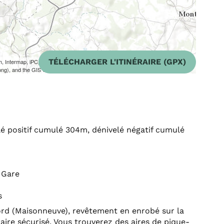
TÉLÉCHARGER L'ITINÉRAIRE (GPX)
m, Intermap, iPC, USGS, FAO, NPS, NRCAN, GeoBase, Kadaster NL,
ong), and the GIS User Community
lé positif cumulé 304m, dénivelé négatif cumulé
 Gare
s
rd (Maisonneuve), revêtement en enrobé sur la
éraire sécurisé. Vous trouverez des aires de pique-