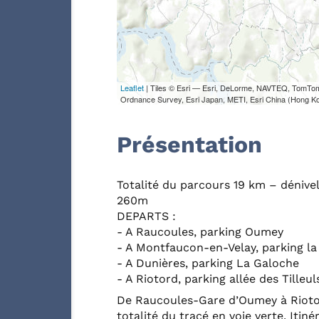
Leaflet
| Tiles © Esri — Esri, DeLorme, NAVTEQ, TomTo
Ordnance Survey, Esri Japan, METI, Esri China (Hong K
Présentation
Totalité du parcours 19 km – dénive
260m
DEPARTS :
- A Raucoules, parking Oumey
- A Montfaucon-en-Velay, parking la
- A Dunières, parking La Galoche
- A Riotord, parking allée des Tilleul
De Raucoules-Gare d’Oumey à Rioto
totalité du tracé en voie verte. Itin