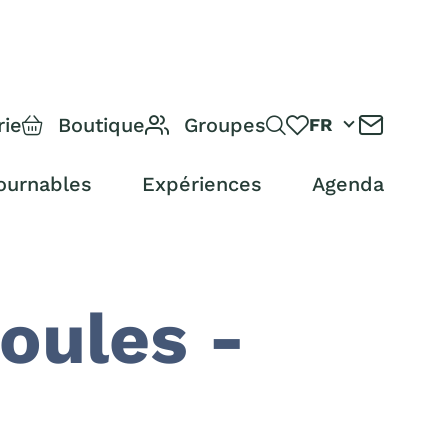
rie
Boutique
Groupes
FR
ournables
Expériences
Agenda
coules -