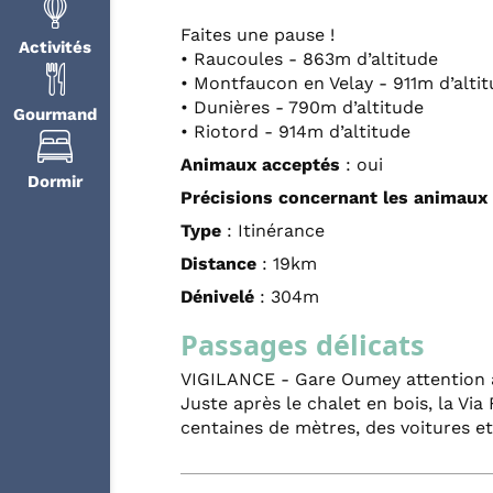
Faites une pause !
Activités
• Raucoules - 863m d’altitude
• Montfaucon en Velay - 911m d’alti
• Dunières - 790m d’altitude
Gourmand
• Riotord - 914m d’altitude
Animaux acceptés
: oui
Dormir
Précisions concernant les animaux
Type
: Itinérance
Distance
: 19km
Dénivelé
: 304m
Passages délicats
VIGILANCE - Gare Oumey attention au
Juste après le chalet en bois, la Via
centaines de mètres, des voitures et