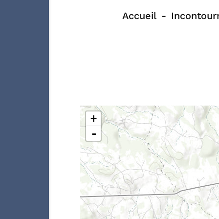
Accueil
Incontour
+
-