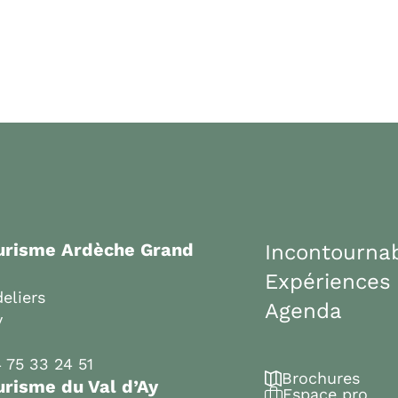
ourisme Ardèche Grand
Incontourna
Expériences
eliers
Agenda
y
 75 33 24 51
Brochures
urisme du Val d’Ay
Espace pro