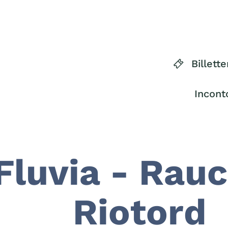
Billette
Incont
Fluvia - Rau
Riotord