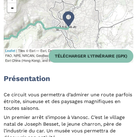
-
Leaflet
| Tiles © Esri — Esri, DeLorme, NAVTEQ, TomTom, Intermap, iPC, USGS,
FAO, NPS, NRCAN, GeoBase, Kadaster NL, Ordnance Survey, Esri Japan, METI,
TÉLÉCHARGER L'ITINÉRAIRE (GPX)
Esri China (Hong Kong), and the GIS User Community
Présentation
Ce circuit vous permettra d’admirer une route parfois
étroite, sinueuse et des paysages magnifiques en
toutes saisons.
Un premier arrêt s’impose à Vanosc. C’est le village
natal de Joseph Besset, le jeune charron, père de
l’industrie du car. Un musée vous permettra de