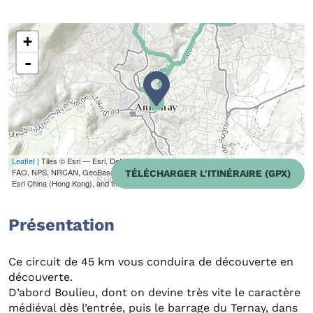
+
-
Leaflet
| Tiles © Esri — Esri, DeLorme, NAVTEQ, TomTom, Intermap, iPC, USGS,
FAO, NPS, NRCAN, GeoBase, Kadaster NL, Ordnance Survey, Esri Japan, METI,
TÉLÉCHARGER L'ITINÉRAIRE (GPX)
Esri China (Hong Kong), and the GIS User Community
Présentation
Ce circuit de 45 km vous conduira de découverte en
découverte.
D’abord Boulieu, dont on devine très vite le caractère
médiéval dès l’entrée, puis le barrage du Ternay, dans