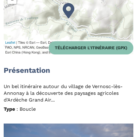
Leaflet
| Tiles © Esri — Esri, DeLorme, NAVTEQ, TomTom, Intermap, iPC, USGS,
FAO, NPS, NRCAN, GeoBase, Kadaster NL, Ordnance Survey, Esri Japan, METI,
TÉLÉCHARGER L'ITINÉRAIRE (GPX)
Esri China (Hong Kong), and the GIS User Community
Présentation
Un bel itinéraire autour du village de Vernosc-lès-
Annonay à la découverte des paysages agricoles
d'Ardèche Grand Air...
Type
: Boucle