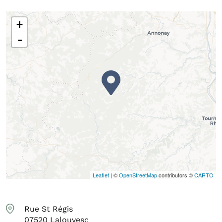
+
-
Leaflet
| ©
OpenStreetMap
contributors ©
CARTO
Rue St Régis
07520
Lalouvesc