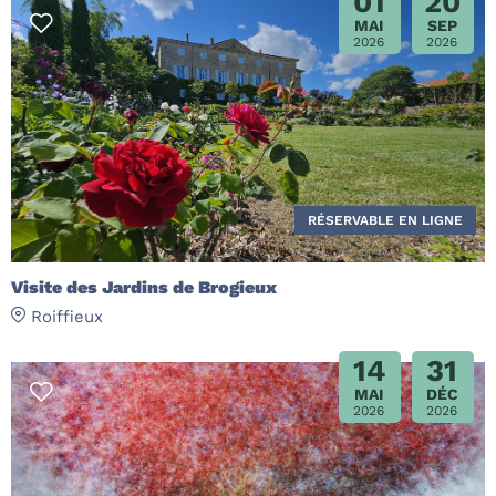
01
20
MAI
SEP
2026
2026
RÉSERVABLE EN LIGNE
Visite des Jardins de Brogieux
Roiffieux
14
31
MAI
DÉC
2026
2026