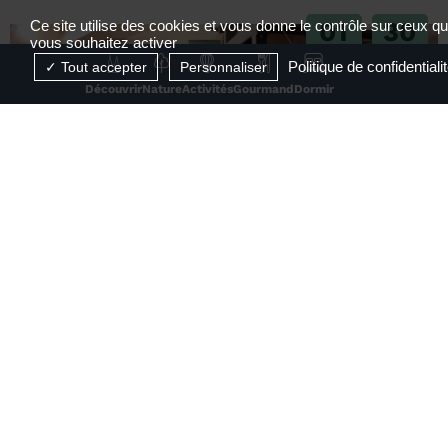
01
30
Ce site utilise des cookies et vous donne le contrôle sur ceux q
vous souhaitez activer
JUIL
AOÛT
Politique de confidentiali
Tout accepter
Personnaliser
2026
2026
Découvrir
Nature
Activités
Gourmand
Dormir
RÉSERVABLE EN LIGNE
Visite de la Maison des Papetiers Canson et
Montgolfier
Davézieux
1
2
3
4
...
25