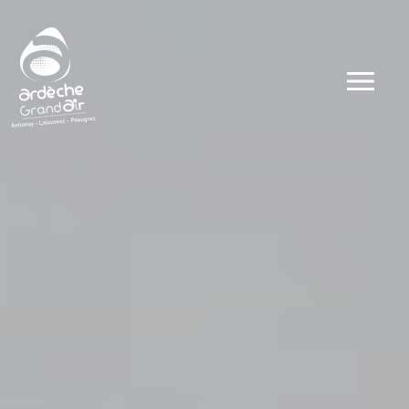
Dates
Types
Ateliers
Visites
Concerts et 
Conférences 
Evénements
Autour du go
Autour du sp
Public