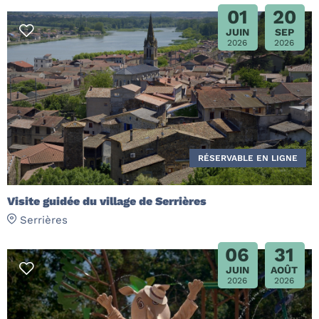
01
20
JUIN
SEP
2026
2026
RÉSERVABLE EN LIGNE
Visite guidée du village de Serrières
Serrières
06
31
JUIN
AOÛT
2026
2026