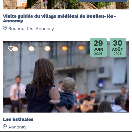
Visite guidée du village médiéval de Boulieu-lès-
Annonay
Boulieu-lès-Annonay
29
30
JUIN
AOÛT
2026
2026
Les Estivales
Annonay