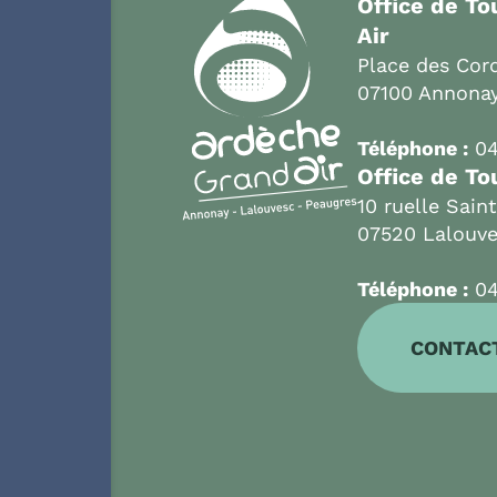
Office de T
Air
Place des Cord
07100 Annona
Téléphone :
04
Office de To
10 ruelle Sain
07520 Lalouv
Téléphone :
04
CONTAC