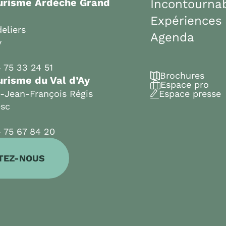
ourisme Ardèche Grand
Incontourna
Expériences
eliers
Agenda
y
 75 33 24 51
Brochures
urisme du Val d’Ay
Espace pro
t-Jean-François Régis
Espace presse
esc
 75 67 84 20
TEZ-NOUS