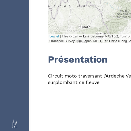
Leaflet
| Tiles © Esri — Esri, DeLorme, NAVTEQ, TomTo
Ordnance Survey, Esri Japan, METI, Esri China (Hong K
Présentation
Circuit moto traversant l'Ardèche V
surplombant ce fleuve.