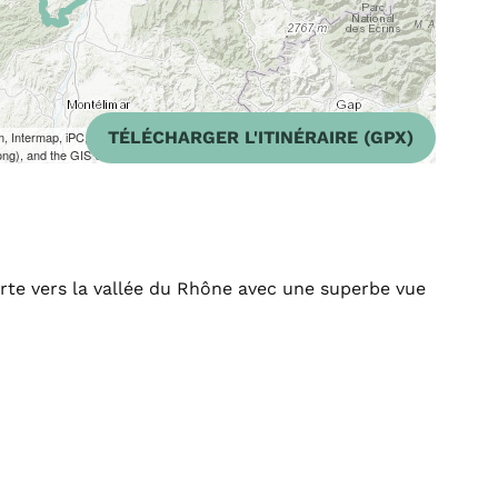
TÉLÉCHARGER L'ITINÉRAIRE (GPX)
m, Intermap, iPC, USGS, FAO, NPS, NRCAN, GeoBase, Kadaster NL,
ong), and the GIS User Community
erte vers la vallée du Rhône avec une superbe vue