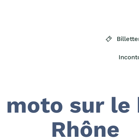
Billette
Incont
t moto sur le
Rhône