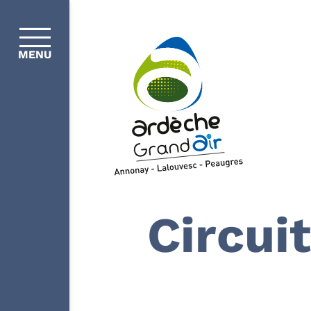
MENU
Circui