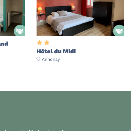
and
Hôtel du Midi
Annonay