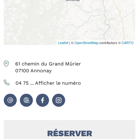
Leaflet
| ©
OpenStreetMap
contributors ©
CARTO
61 chemin du Grand Mûrier
07100
Annonay
04 75 ...
Afficher le numéro
RÉSERVER