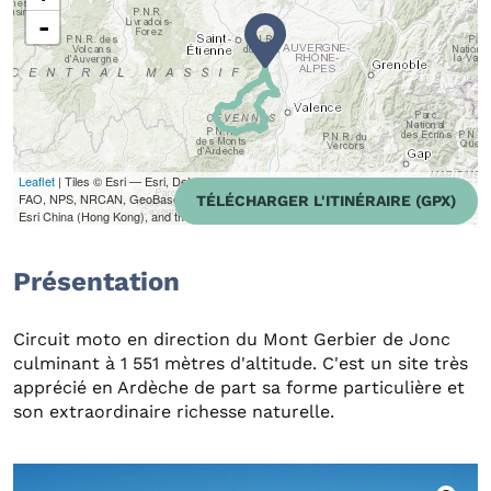
-
Leaflet
| Tiles © Esri — Esri, DeLorme, NAVTEQ, TomTom, Intermap, iPC, USGS,
FAO, NPS, NRCAN, GeoBase, Kadaster NL, Ordnance Survey, Esri Japan, METI,
TÉLÉCHARGER L'ITINÉRAIRE (GPX)
Esri China (Hong Kong), and the GIS User Community
Présentation
Circuit moto en direction du Mont Gerbier de Jonc
culminant à 1 551 mètres d'altitude. C'est un site très
apprécié en Ardèche de part sa forme particulière et
son extraordinaire richesse naturelle.