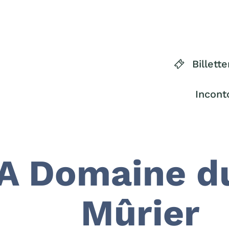
Billette
Incont
A Domaine d
Mûrier