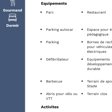
Equipements
Gourmand
Parc
Restaurant
Dormir
Parking autocar
Espace pour é
pédagogique
Parking
Bornes de rec
pour véhicule
électriques
Défibrillateur
Equipements
développemen
durable
Barbecue
Terrain de spo
Stade
Abris pour vélo ou
Terrain clos
VTT
Activites