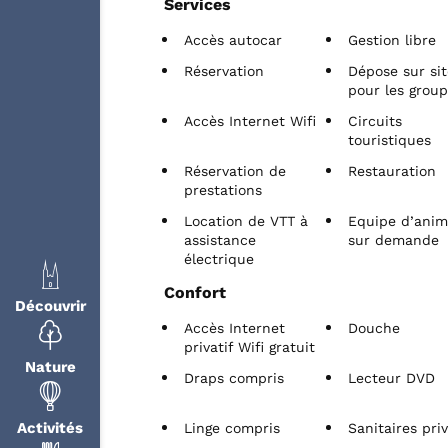
Services
Accès autocar
Gestion libre
Réservation
Dépose sur sit
pour les grou
Accès Internet Wifi
Circuits
touristiques
Réservation de
Restauration
prestations
Location de VTT à
Equipe d’anim
assistance
sur demande
électrique
Confort
Découvrir
Accès Internet
Douche
privatif Wifi gratuit
Nature
Draps compris
Lecteur DVD
Activités
Linge compris
Sanitaires pri