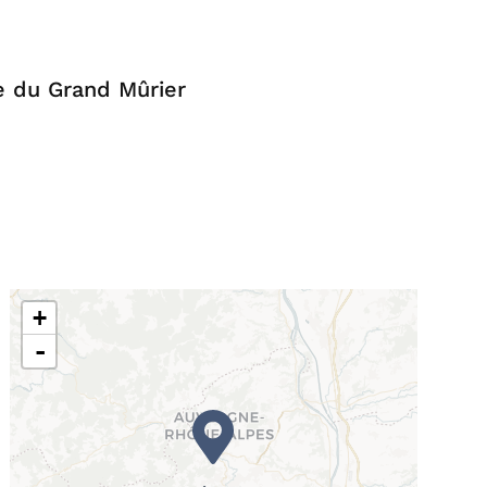
 du Grand Mûrier
+
-