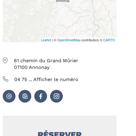
Leaflet
| ©
OpenStreetMap
contributors ©
CARTO
61 chemin du Grand Mûrier
07100
Annonay
04 75 ...
Afficher le numéro
RÉSERVER