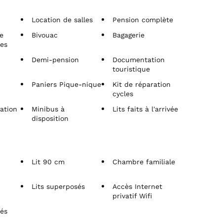
Location de salles
Pension complète
e
Bivouac
Bagagerie
pes
Demi-pension
Documentation
touristique
Paniers Pique-nique
Kit de réparation
cycles
ation
Minibus à
Lits faits à l'arrivée
disposition
Lit 90 cm
Chambre familiale
Lits superposés
Accès Internet
privatif Wifi
vés