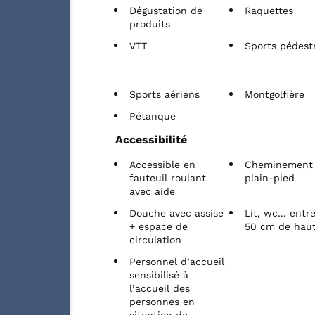
Dégustation de
Raquettes
produits
VTT
Sports pédest
Sports aériens
Montgolfière
Pétanque
Accessibilité
Accessible en
Cheminement
fauteuil roulant
plain-pied
avec aide
Douche avec assise
Lit, wc... entr
+ espace de
50 cm de hau
circulation
Personnel d’accueil
sensibilisé à
l’accueil des
personnes en
situation de