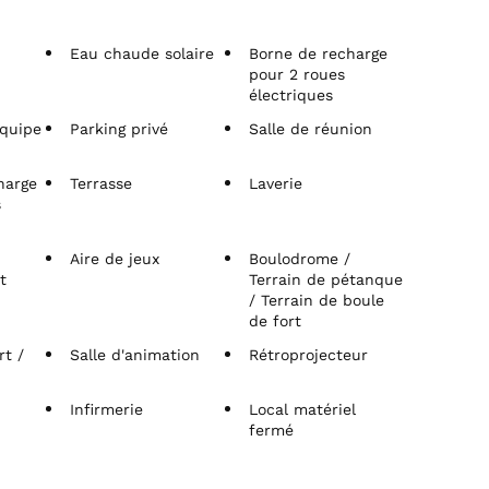
Eau chaude solaire
Borne de recharge
pour 2 roues
électriques
quipe
Parking privé
Salle de réunion
harge
Terrasse
Laverie
s
Aire de jeux
Boulodrome /
t
Terrain de pétanque
/ Terrain de boule
de fort
rt /
Salle d'animation
Rétroprojecteur
Infirmerie
Local matériel
fermé