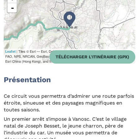
-
Leaflet
| Tiles © Esri — Esri, DeLorme, NAVTEQ, TomTom, Intermap, iPC, USGS,
FAO, NPS, NRCAN, GeoBase, Kadaster NL, Ordnance Survey, Esri Japan, METI,
TÉLÉCHARGER L'ITINÉRAIRE (GPX)
Esri China (Hong Kong), and the GIS User Community
Présentation
Ce circuit vous permettra d’admirer une route parfois
étroite, sinueuse et des paysages magnifiques en
toutes saisons.
Un premier arrêt s’impose à Vanosc. C’est le village
natal de Joseph Besset, le jeune charron, père de
l’industrie du car. Un musée vous permettra de