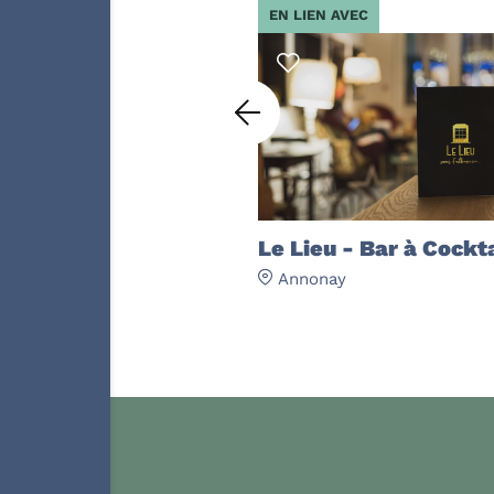
EN LIEN AVEC
Le Lieu - Bar à Cockt
Annonay