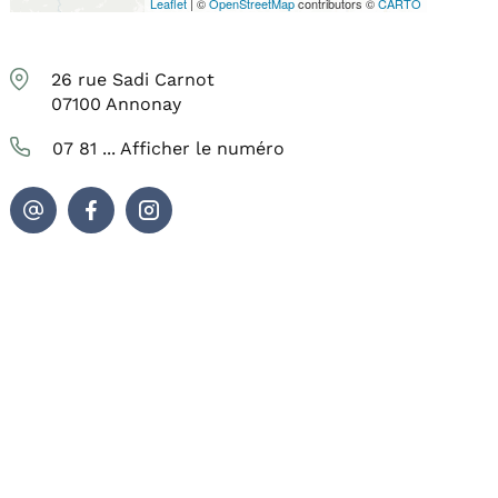
Leaflet
| ©
OpenStreetMap
contributors ©
CARTO
26 rue Sadi Carnot
07100
Annonay
07 81 ...
Afficher le numéro