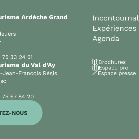
ourisme Ardèche Grand
Incontourna
Expériences
eliers
Agenda
y
 75 33 24 51
Brochures
urisme du Val d’Ay
Espace pro
t-Jean-François Régis
Espace presse
esc
 75 67 84 20
TEZ-NOUS