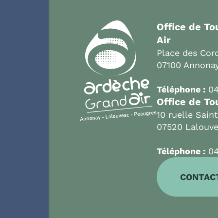
Office de T
Air
Place des Cord
07100 Annona
Téléphone :
04
Office de To
10 ruelle Sain
07520 Lalouv
Téléphone :
04
CONTAC