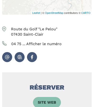
Leaflet
| ©
OpenStreetMap
contributors ©
CARTO
Route du Golf "Le Pelou"
07430
Saint-Clair
04 75 ...
Afficher le numéro
RÉSERVER
SITE WEB