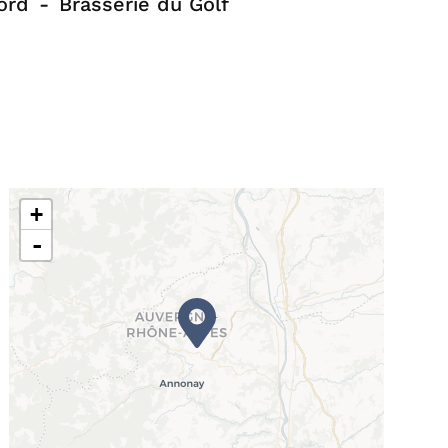
ord
Brasserie du Golf
+
-