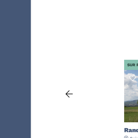
SUR 
Rand