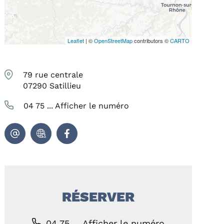
Leaflet
| ©
OpenStreetMap
contributors ©
CARTO
79 rue centrale
07290
Satillieu
04 75 ...
Afficher le numéro
RÉSERVER
04 75 ...
Afficher le numéro