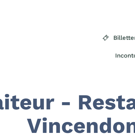
Billette
Incont
aiteur - Rest
Vincendo