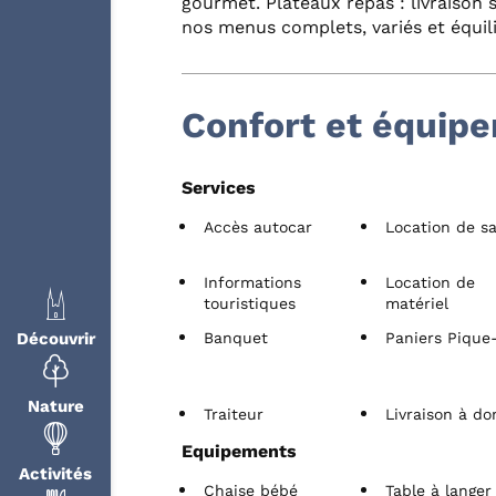
gourmet. Plateaux repas : livraison s
nos menus complets, variés et équili
Confort et équip
Services
Accès autocar
Location de sa
Informations
Location de
touristiques
matériel
Banquet
Paniers Pique
Découvrir
Nature
Traiteur
Livraison à do
Equipements
Activités
Chaise bébé
Table à langer