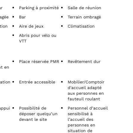
ar
Parking à proximité
Salle de réunion
agée
Bar
Terrain ombragé
tion
Aire de jeux
Climatisation
Abris pour vélo ou
VTT
Place réservée PMR
Revêtement dur
nt en
ation
Entrée accessible
Mobilier/Comptoir
d'accueil adapté
aux personnes en
fauteuil roulant
appui
Possibilité de
Personnel d’accueil
déposer quelqu’un
sensibilisé à
devant le site
l’accueil des
personnes en
situation de