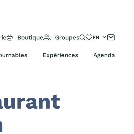
rie
Boutique
Groupes
FR
ournables
Expériences
Agenda
aurant
n