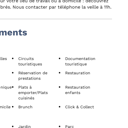
ur votre lieu de travail ou à domicile : découvrez
brés. Nous contacter par téléphone la veille à 11h.
ements
lles
Circuits
Documentation
touristiques
touristique
Réservation de
Restauration
prestations
-nique
Plats à
Restauration
emporter/Plats
enfants
cuisinés
micile
Brunch
Click & Collect
Jardin
Parc