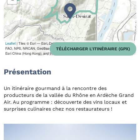
Leaflet
| Tiles © Esri — Esri, DeLorme, NAVTEQ, TomTom, Intermap, iPC, USGS,
FAO, NPS, NRCAN, GeoBase, Kadaster NL, Ordnance Survey, Esri Japan, METI,
TÉLÉCHARGER L'ITINÉRAIRE (GPX)
Esri China (Hong Kong), and the GIS User Community
Présentation
Un itinéraire gourmand à la rencontre des
producteurs de la vallée du Rhône en Ardèche Grand
Air. Au programme : découverte des vins locaux et
surprises culinaires chez nos restaurateurs !